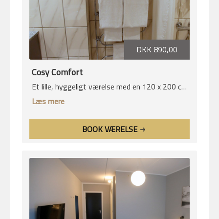
DKK 890,00
Cosy Comfort
Et lille, hyggeligt værelse med en 120 x 200 cm
seng. Perfekt til et kort ophold eller en rolig nat.
Læs mere
BOOK VÆRELSE