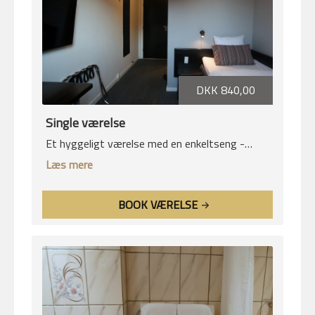
DKK 840,00
Single værelse
Et hyggeligt værelse med en enkeltseng -
perfekt til en god nattesøvn.
Læs mere
BOOK VÆRELSE