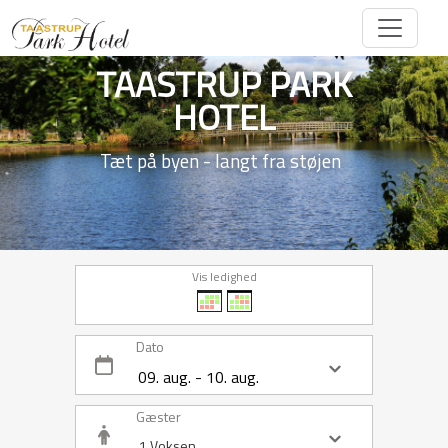
TAASTRUP PARK
HOTEL
Tæt på byen - langt fra støjen
Vis ledighed
Dato
Gæster