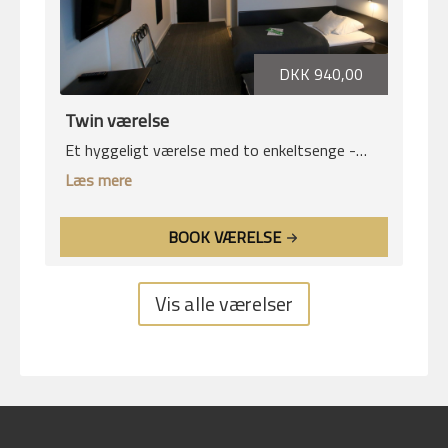
DKK 940,00
Twin værelse
Et hyggeligt værelse med to enkeltsenge -
perfekt, når I gerne vil dele værelse, men have
Læs mere
hver jeres seng.
BOOK VÆRELSE
Vis alle værelser